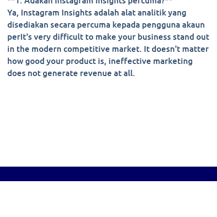
**1. Adakah Instagram Insights percuma?**
Ya, Instagram Insights adalah alat analitik yang
disediakan secara percuma kepada pengguna akaun
perIt's very difficult to make your business stand out
in the modern competitive market. It doesn't matter
how good your product is, ineffective marketing
does not generate revenue at all.
© Copyright 2022-2026. All Rights Reserved .
sociallegend.com.my