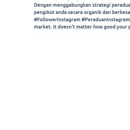
Dengan menggabungkan strategi peraduan
pengikut anda secara organik dan berkesa
#FollowerInstagram #PeraduanInstagram #
market. It doesn't matter how good your p
© Cop