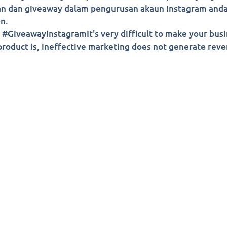
 dan giveaway dalam pengurusan akaun Instagram anda
n.
GiveawayInstagramIt's very difficult to make your busi
roduct is, ineffective marketing does not generate reven
yright 2022-2026. All Rights Reserved . sociallegend.