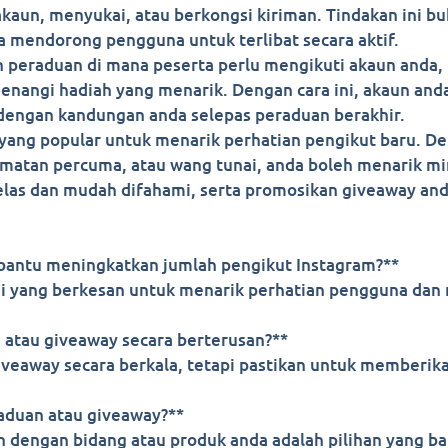
 akaun, menyukai, atau berkongsi kiriman. Tindakan ini
a mendorong pengguna untuk terlibat secara aktif.
 peraduan di mana peserta perlu mengikuti akaun anda
angi hadiah yang menarik. Dengan cara ini, akaun anda
 dengan kandungan anda selepas peraduan berakhir.
a yang popular untuk menarik perhatian pengikut baru. 
idmatan percuma, atau wang tunai, anda boleh menarik 
jelas dan mudah difahami, serta promosikan giveaway an
antu meningkatkan jumlah pengikut Instagram?**
gi yang berkesan untuk menarik perhatian pengguna da
atau giveaway secara berterusan?**
eaway secara berkala, tetapi pastikan untuk memberikan
raduan atau giveaway?**
n dengan bidang atau produk anda adalah pilihan yang b