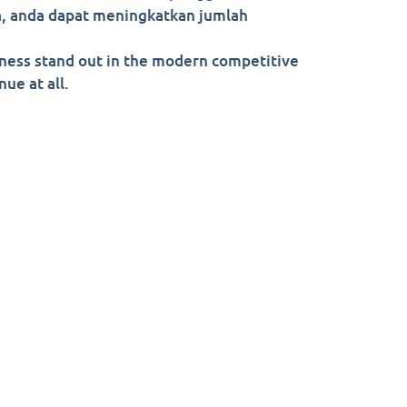
, anda dapat meningkatkan jumlah
ness stand out in the modern competitive
ue at all.
com.my