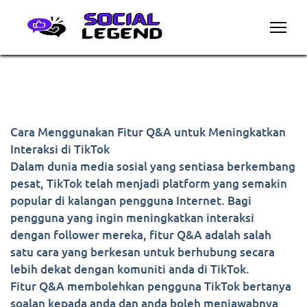
Cara Menggunakan Fitur Q&A untuk Meningkatkan
Interaksi di TikTok
Dalam dunia media sosial yang sentiasa berkembang
pesat, TikTok telah menjadi platform yang semakin
popular di kalangan pengguna Internet. Bagi
pengguna yang ingin meningkatkan interaksi
dengan follower mereka, fitur Q&A adalah salah
satu cara yang berkesan untuk berhubung secara
lebih dekat dengan komuniti anda di TikTok.
Fitur Q&A membolehkan pengguna TikTok bertanya
soalan kepada anda dan anda boleh menjawabnya