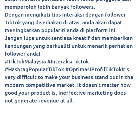
memperoleh lebih banyak followers.
Dengan mengikuti tips interaksi dengan follower
TikTok yang disediakan di atas, anda akan dapat
meningkatkan populariti anda di platform ini.
Jangan lupa untuk sentiasa kreatif dan memberikan
kandungan yang berkualiti untuk menarik perhatian
follower anda!
#TikTokMalaysia #InteraksiTikTok
#HashtagPopularTikTok #OptimasiProfilTikTokIt's
very difficult to make your business stand out in the
modern competitive market. It doesn't matter how
good your product is, ineffective marketing does
not generate revenue at all.