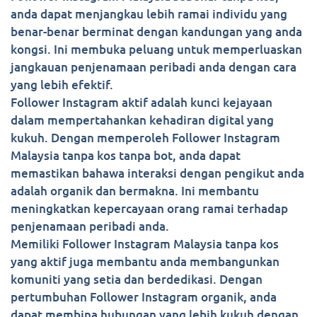
anda dapat menjangkau lebih ramai individu yang
benar-benar berminat dengan kandungan yang anda
kongsi. Ini membuka peluang untuk memperluaskan
jangkauan penjenamaan peribadi anda dengan cara
yang lebih efektif.
Follower Instagram aktif adalah kunci kejayaan
dalam mempertahankan kehadiran digital yang
kukuh. Dengan memperoleh Follower Instagram
Malaysia tanpa kos tanpa bot, anda dapat
memastikan bahawa interaksi dengan pengikut anda
adalah organik dan bermakna. Ini membantu
meningkatkan kepercayaan orang ramai terhadap
penjenamaan peribadi anda.
Memiliki Follower Instagram Malaysia tanpa kos
yang aktif juga membantu anda membangunkan
komuniti yang setia dan berdedikasi. Dengan
pertumbuhan Follower Instagram organik, anda
dapat membina hubungan yang lebih kukuh dengan