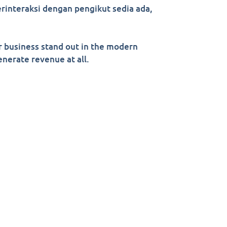
interaksi dengan pengikut sedia ada,
r business stand out in the modern
nerate revenue at all.
com.my