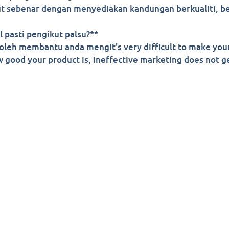
 sebenar dengan menyediakan kandungan berkualiti, ber
 pasti pengikut palsu?**
 boleh membantu anda mengIt's very difficult to make you
 good your product is, ineffective marketing does not ge
yright 2022-2026. All Rights Reserved . sociallegend.