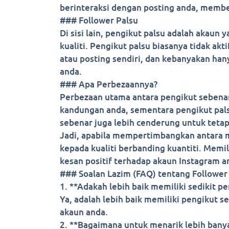
berinteraksi dengan posting anda, memb
### Follower Palsu
Di sisi lain, pengikut palsu adalah akau
kualiti. Pengikut palsu biasanya tidak a
atau posting sendiri, dan kebanyakan ha
anda.
### Apa Perbezaannya?
Perbezaan utama antara pengikut sebenar
kandungan anda, sementara pengikut pals
sebenar juga lebih cenderung untuk teta
Jadi, apabila mempertimbangkan antara 
kepada kualiti berbanding kuantiti. Memi
kesan positif terhadap akaun Instagram a
### Soalan Lazim (FAQ) tentang Follower
1. **Adakah lebih baik memiliki sedikit p
Ya, adalah lebih baik memiliki pengikut 
akaun anda.
2. **Bagaimana untuk menarik lebih bany