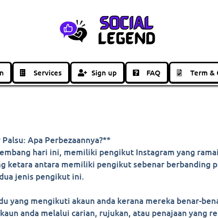
in
Services
Sign up
FAQ
Term & 
r Palsu: Apa Perbezaannya?**
embang hari ini, memiliki pengikut Instagram yang rama
 ketara antara memiliki pengikut sebenar berbanding pe
a jenis pengikut ini.
vidu yang mengikuti akaun anda kerana mereka benar-be
aun anda melalui carian, rujukan, atau penajaan yang r