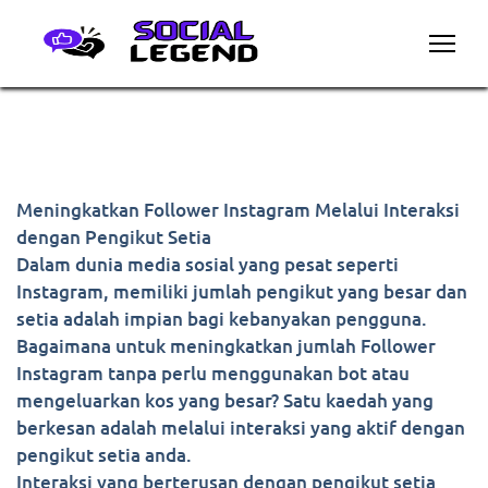
Meningkatkan Follower Instagram Melalui Interaksi
dengan Pengikut Setia
Dalam dunia media sosial yang pesat seperti
Instagram, memiliki jumlah pengikut yang besar dan
setia adalah impian bagi kebanyakan pengguna.
Bagaimana untuk meningkatkan jumlah Follower
Instagram tanpa perlu menggunakan bot atau
mengeluarkan kos yang besar? Satu kaedah yang
berkesan adalah melalui interaksi yang aktif dengan
pengikut setia anda.
Interaksi yang berterusan dengan pengikut setia