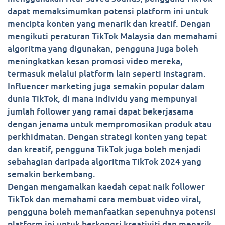
dapat memaksimumkan potensi platform ini untuk
mencipta konten yang menarik dan kreatif. Dengan
mengikuti peraturan TikTok Malaysia dan memahami
algoritma yang digunakan, pengguna juga boleh
meningkatkan kesan promosi video mereka,
termasuk melalui platform lain seperti Instagram.
Influencer marketing juga semakin popular dalam
dunia TikTok, di mana individu yang mempunyai
jumlah follower yang ramai dapat bekerjasama
dengan jenama untuk mempromosikan produk atau
perkhidmatan. Dengan strategi konten yang tepat
dan kreatif, pengguna TikTok juga boleh menjadi
sebahagian daripada algoritma TikTok 2024 yang
semakin berkembang.
Dengan mengamalkan kaedah cepat naik follower
TikTok dan memahami cara membuat video viral,
pengguna boleh memanfaatkan sepenuhnya potensi
platform ini untuk berkongsi kreativiti dan menarik