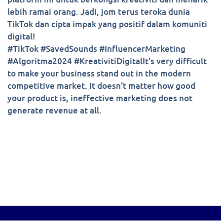
lebih ramai orang. Jadi, jom terus teroka dunia
TikTok dan cipta impak yang positif dalam komuniti
digital!
#TikTok #SavedSounds #InfluencerMarketing
#Algoritma2024 #KreativitiDigitalIt's very difficult
to make your business stand out in the modern
competitive market. It doesn't matter how good
your product is, ineffective marketing does not
generate revenue at all.