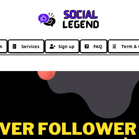
in
Services
Sign up
FAQ
Term & 