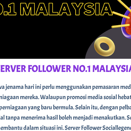
SERVER FOLLOWER NO.1 MALAYSI
 jenama hari ini perlu menggunakan pemasaran media 
agaan mereka. Walaupun promosi media sosial hebat
niagaan yang baru bermula. Selain itu, dengan pelbag
al tanpa menerima hasil boleh menjadi menakutkan. So
 membantu dalam situasi ini. Server Follower Socialle