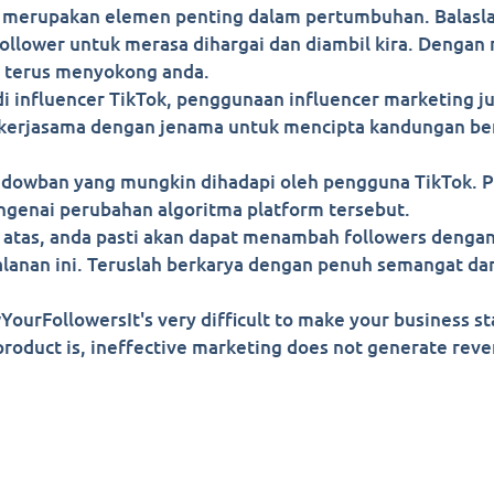
uga merupakan elemen penting dalam pertumbuhan. Balas
follower untuk merasa dihargai dan diambil kira. Denga
k terus menyokong anda.
 influencer TikTok, penggunaan influencer marketing ju
 bekerjasama dengan jenama untuk mencipta kandungan 
adowban yang mungkin dihadapi oleh pengguna TikTok. 
genai perubahan algoritma platform tersebut.
atas, anda pasti akan dapat menambah followers dengan 
lanan ini. Teruslah berkarya dengan penuh semangat dan
urFollowersIt's very difficult to make your business s
roduct is, ineffective marketing does not generate reven